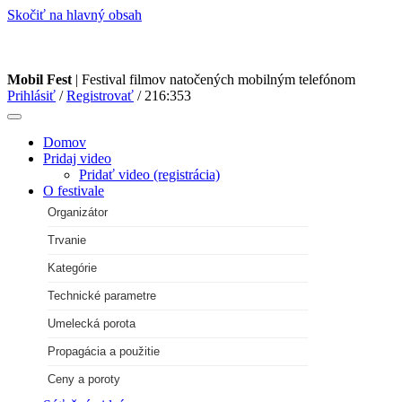
Skočiť na hlavný obsah
Mobil Fest
| Festival filmov natočených mobilným telefónom
Prihlásiť
/
Registrovať
/
216:353
Domov
Pridaj video
Pridať video (registrácia)
O festivale
Organizátor
Trvanie
Kategórie
Technické parametre
Umelecká porota
Propagácia a použitie
Ceny a poroty