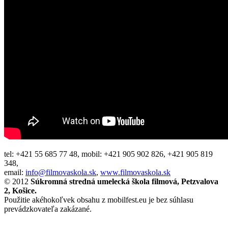
tel: +421 55 685 77 48, mobil: +421 905 902 826, +421 905 819
348,
email:
info@filmovaskola.sk
,
www.filmovaskola.sk
© 2012
Súkromná stredná umelecká škola filmová, Petzvalova
2, Košice.
Použitie akéhokoľvek obsahu z mobilfest.eu je bez súhlasu
prevádzkovateľa zakázané.