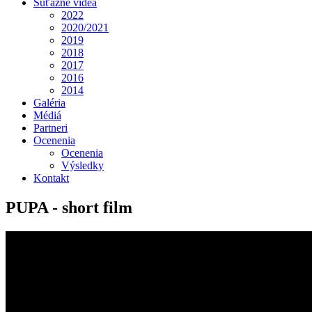
Súťažné videá
2022
2020/2021
2019
2018
2017
2016
2014
Galéria
Médiá
Partneri
Ocenenia
Ocenenia
Výsledky
Kontakt
PUPA - short film