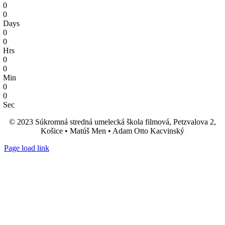
0
0
Days
0
0
Hrs
0
0
Min
0
0
Sec
© 2023 Súkromná stredná umelecká škola filmová, Petzvalova 2,
Košice • Matúš Men • Adam Otto Kacvinský
Page load link
Go
to
Top