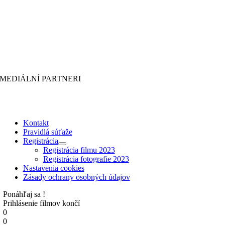
MEDIÁLNÍ PARTNERI
Kontakt
Pravidlá súťaže
Registrácia
Registrácia filmu 2023
Registrácia fotografie 2023
Nastavenia cookies
Zásady ochrany osobných údajov
Ponáhľaj sa !
Prihlásenie filmov končí
0
0