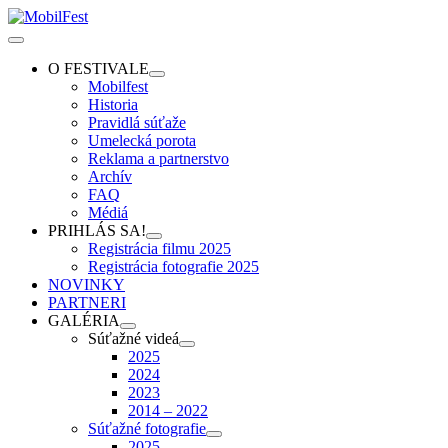
Skip
to
Toggle
content
Navigation
O FESTIVALE
Mobilfest
Historia
Pravidlá súťaže
Umelecká porota
Reklama a partnerstvo
Archív
FAQ
Médiá
PRIHLÁS SA!
Registrácia filmu 2025
Registrácia fotografie 2025
NOVINKY
PARTNERI
GALÉRIA
Súťažné videá
2025
2024
2023
2014 – 2022
Súťažné fotografie
2025