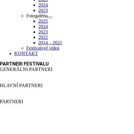
2024
2023
Fotogaléria
2025
2024
2023
2022
2014 – 2021
Festivalové videá
KONTAKT
PARTNERI
FESTIVALU
GENERÁLNI PARTNERI
HLAVNÍ PARTNERI
PARTNERI